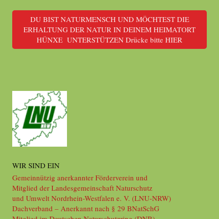
DU BIST NATURMENSCH UND MÖCHTEST DIE
ERHALTUNG DER NATUR IN DEINEM HEIMATORT
HÜNXE UNTERSTÜTZEN Drücke bitte HIER
WIR SIND EIN
Gemeinnützig anerkannter Förderverein und
Mitglied der Landesgemeinschaft Naturschutz
und Umwelt Nordrhein-Westfalen e. V. (LNU-NRW)
Dachverband – Anerkannt nach § 29 BNatSchG
Mitglied im Deutschen Naturschutzring (DNR)