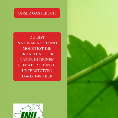
UNSER GÄSTEBUCH
DU BIST
NATURMENSCH UND
MÖCHTEST DIE
ERHALTUNG DER
NATUR IN DEINEM
HEIMATORT HÜNXE
UNTERSTÜTZEN
Drücke bitte HIER