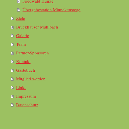
Friedwald Hünxe
Übergabestation Minnekenstege
Ziele
Bruckhauser Mühlbach
Galerie
Team
Partner-Sponsoren
Kontakt
Gästebuch
Mitglied werden
Links
Impressum
Datenschutz