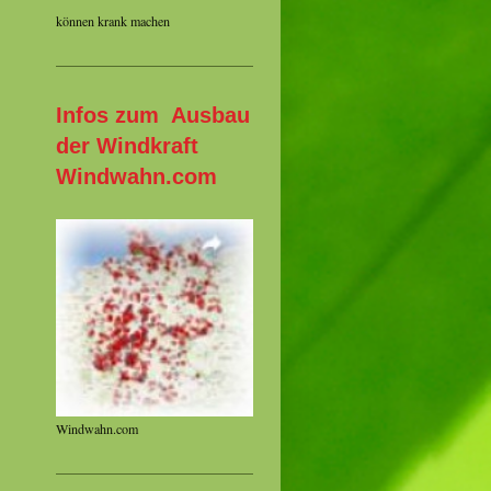
können krank machen
Infos zum Ausbau
der Windkraft
Windwahn.com
Windwahn.com