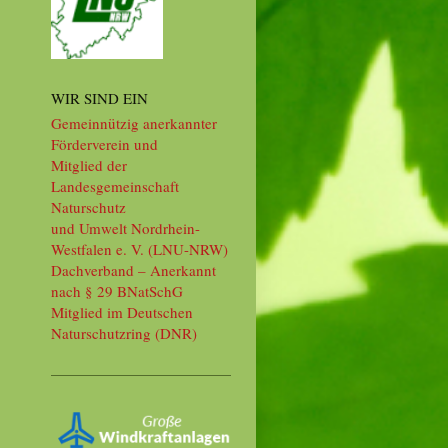
WIR SIND EIN
Gemeinnützig anerkannter
Förderverein und
Mitglied der
Landesgemeinschaft
Naturschutz
und Umwelt Nordrhein-
Westfalen e. V. (LNU-NRW)
Dachverband – Anerkannt
nach § 29 BNatSchG
Mitglied im Deutschen
Naturschutzring (DNR)